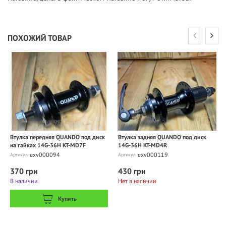
ПОХОЖИЙ ТОВАР
Втулка передняя QUANDO под диск
Втулка задняя QUANDO под диск
на гайках 14G-36H KT-MD7F
14G-36H KT-MD4R
exv000094
exv000119
Артикул
Артикул
370 грн
430 грн
В наличии
Нет в наличии
Купить