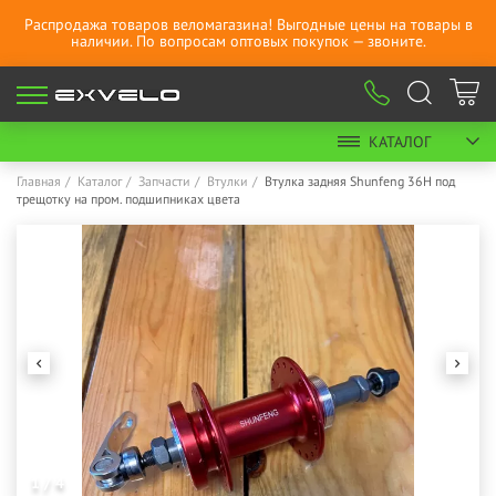
Распродажа товаров веломагазина! Выгодные цены на товары в
наличии. По вопросам оптовых покупок — звоните.
КАТАЛОГ
Главная
Каталог
Запчасти
Втулки
Втулка задняя Shunfeng 36H под
трещотку на пром. подшипниках цвета
1 / 4