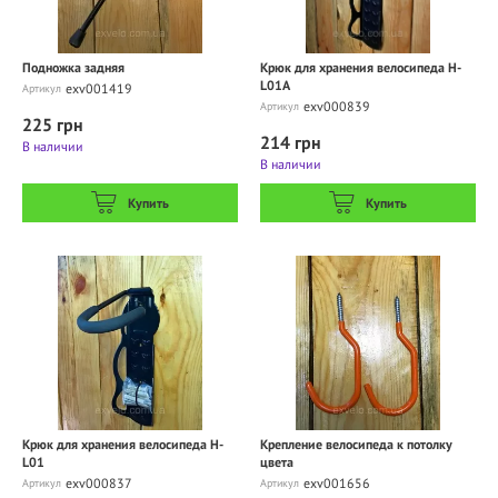
Подножка задняя
Крюк для хранения велосипеда H-
L01A
exv001419
Артикул
exv000839
Артикул
225 грн
214 грн
В наличии
В наличии
Купить
Купить
Крюк для хранения велосипеда H-
Крепление велосипеда к потолку
L01
цвета
exv000837
exv001656
Артикул
Артикул