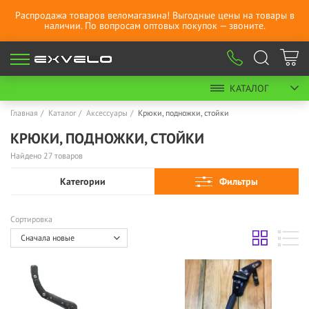
Распродажа товаров веломагазина! Выгодные цены на товары в
наличии. По вопросам оптовых покупок — звоните.
КАТАЛОГ
Главная
Каталог
Аксессуары
Крюки, подножки, стойки
КРЮКИ, ПОДНОЖКИ, СТОЙКИ
Найдено 27 товаров
Категории
Фильтры
Сортировка
Сначала новые