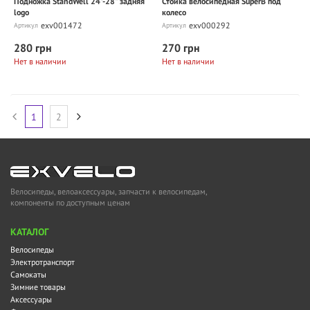
Подножка StandWell 24"-28" задняя
Стойка велосипедная SuperB под
logo
колесо
exv001472
exv000292
Артикул
Артикул
280 грн
270 грн
Нет в наличии
Нет в наличии
1
2
Велосипеды, велоаксессуары, запчасти к велосипедам,
компоненты по доступным ценам
KАТАЛОГ
Велосипеды
Электротранспорт
Самокаты
Зимние товары
Аксессуары