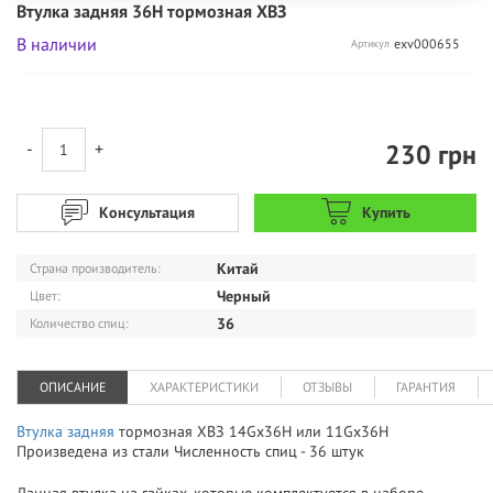
Втулка задняя 36H тормозная ХВЗ
В наличии
exv000655
Артикул
230
грн
-
+
Консультация
Купить
Китай
Страна производитель:
Черный
Цвет:
36
Количество спиц:
ОПИСАНИЕ
ХАРАКТЕРИСТИКИ
ОТЗЫВЫ
ГАРАНТИЯ
Втулка задняя
тормозная ХВЗ 14Gx36Н или 11Gx36Н
Произведена из стали Численность спиц - 36 штук
Данная втулка на гайках, которые комплектуется в наборе.