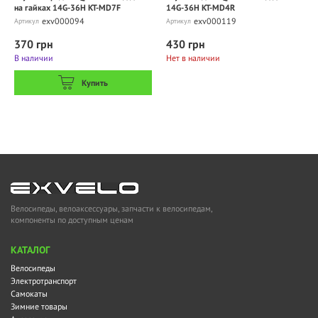
на гайках 14G-36H KT-MD7F
14G-36H KT-MD4R
exv000094
exv000119
Артикул
Артикул
370 грн
430 грн
В наличии
Нет в наличии
Купить
Велосипеды, велоаксессуары, запчасти к велосипедам,
компоненты по доступным ценам
KАТАЛОГ
Велосипеды
Электротранспорт
Самокаты
Зимние товары