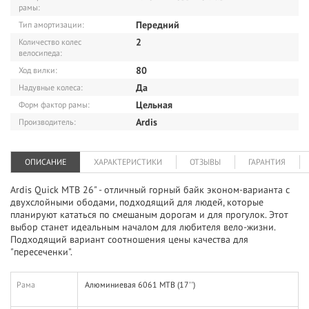
рамы:
Передний
Тип амортизации:
2
Количество колес
велосипеда:
80
Ход вилки:
Да
Надувные колеса:
Цельная
Форм фактор рамы:
Ardis
Производитель:
ОПИСАНИЕ
ХАРАКТЕРИСТИКИ
ОТЗЫВЫ
ГАРАНТИЯ
Ardis Quick MTB 26" - отличный горный байк эконом-варианта с
двухслойными ободами, подходящий для людей, которые
планируют кататься по смешаным дорогам и для прогулок. Этот
выбор станет идеальным началом для любителя вело-жизни.
Подходящий вариант соотношения цены качества для
"пересеченки".
Рама
Алюминиевая 6061 MTB (17'')