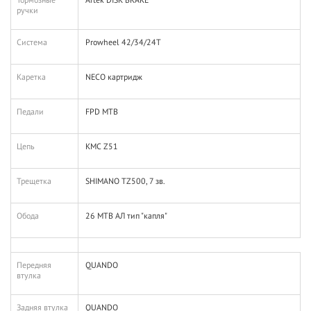
ручки
Система
Prowheel 42/34/24T
Каретка
NECO картридж
Педали
FPD MTB
Цепь
КМС Z51
Трещетка
SHIMANO TZ500, 7 зв.
Обода
26 MTB АЛ тип "капля"
Передняя
QUANDO
втулка
Задняя втулка
QUANDO