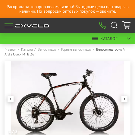
Распродажа товаров веломагазина! Выгодные цены на товары в
наличии. По вопросам оптовых покупок — звоните.
КАТАЛОГ
Главная
Каталог
Велосипеды
Горные велосипеды
Велосипед горный
Ardis Quick MTB 26"
1 / 2