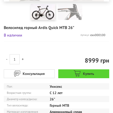
Велосипед горный Ardis Quick MTB 26"
В наличии
exv000100
Артикул
8999
грн
-
+
Консультация
Купить
Унисекс
Пол:
С 12 лет
Возрастная группа:
26"
Диаметр колеса/диска:
Горный MTB
Тип велосипеда:
Алюминиевый сплав
Материал изготовления