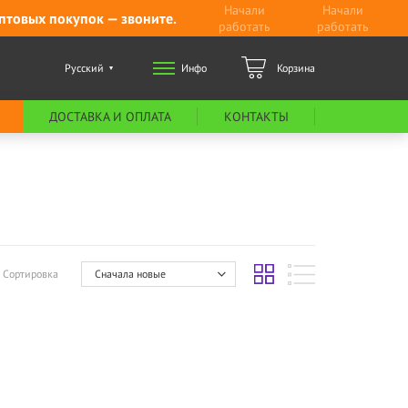
Начали
Начали
птовых покупок — звоните.
работать
работать
Русский
Инфо
Корзина
ДОСТАВКА И ОПЛАТА
КОНТАКТЫ
Сортировка
Сначала новые