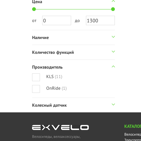
Цена
от
до
Наличие
Количество функций
Производитель
KLS
(11)
OnRide
(1)
Колесный датчик
KАТАЛО
Велосипе
Велосипеды, велоаксессуары,
Электротр