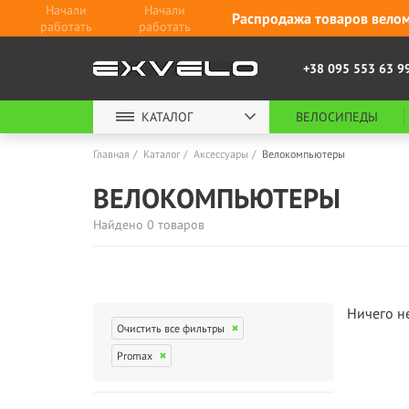
Начали
Начали
Распродажа товаров велом
работать
работать
+38 095 553 63 9
КАТАЛОГ
ВЕЛОСИПЕДЫ
Главная
Каталог
Аксессуары
Велокомпьютеры
ВЕЛОКОМПЬЮТЕРЫ
Найдено 0 товаров
Ничего н
Очистить все фильтры
Promax