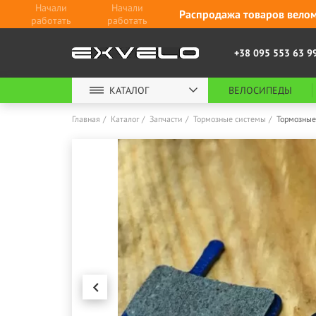
Начали
Начали
Распродажа товаров велом
работать
работать
+38 095 553 63 9
КАТАЛОГ
ВЕЛОСИПЕДЫ
Главная
Каталог
Запчасти
Тормозные системы
Тормозные 