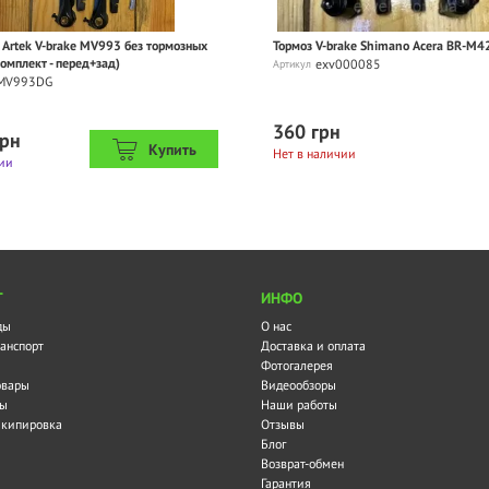
 Artek V-brake MV993 без тормозных
Тормоз V-brake Shimano Acera BR-M4
комплект - перед+зад)
exv000085
Артикул
MV993DG
360 грн
грн
Купить
Нет в наличии
ии
Г
ИНФО
ды
О нас
анспорт
Доставка и оплата
Фотогалерея
овары
Видеообзоры
ры
Наши работы
экипировка
Отзывы
Блог
Возврат-обмен
Гарантия