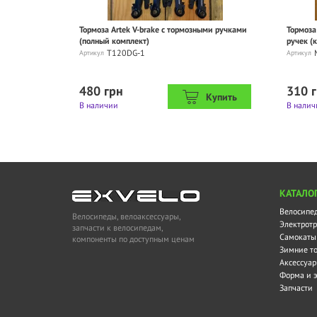
Тормоза Artek V-brake с тормозными ручками
Тормоза
(полный комплект)
ручек (
Т120DG-1
Артикул
Артикул
480 грн
310 
Купить
В наличии
В налич
KАТАЛО
Велосипе
Велосипеды, велоаксессуары,
Электротр
запчасти к велосипедам,
Самокаты
компоненты по доступным ценам
Зимние т
Аксессуа
Форма и 
Запчасти