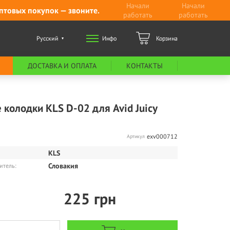
Начали
Начали
птовых покупок — звоните.
работать
работать
Русский
Инфо
Корзина
ДОСТАВКА И ОПЛАТА
КОНТАКТЫ
колодки KLS D-02 для Avid Juicy
exv000712
Артикул
KLS
Словакия
итель:
225
грн