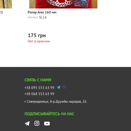
22
Ротор Ares 160 мм
SL16
Артикул
175 грн
Нет в наличии
СВЯЗЬ С НАМИ
+38 095 553 63 99
+38 068 553 63 99
г. Северодонецк, б-р Дружбы народов, 26
ПОДПИСЫВАЙТЕСЬ НА НАС