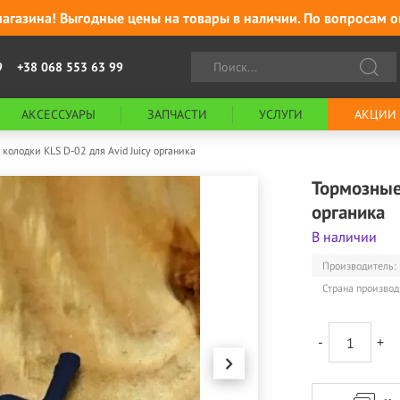
агазина! Выгодные цены на товары в наличии. По вопросам о
9
+38 068 553 63 99
АКСЕССУАРЫ
ЗАПЧАСТИ
УСЛУГИ
АКЦИИ
колодки KLS D-02 для Avid Juicy органика
Тормозные 
органика
В наличии
Производитель:
Страна производ
-
+