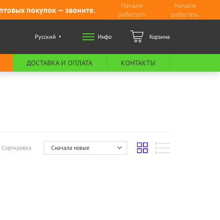
Начали
Начали
птовых покупок — звоните.
работать
работать
Русский
Инфо
Корзина
ДОСТАВКА И ОПЛАТА
КОНТАКТЫ
Сортировка
Сначала новые