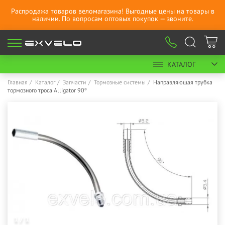
Распродажа товаров веломагазина! Выгодные цены на товары в
наличии. По вопросам оптовых покупок — звоните.
КАТАЛОГ
Главная
Каталог
Запчасти
Тормозные системы
Направляющая трубка
тормозного троса Alligator 90º
1 / 1