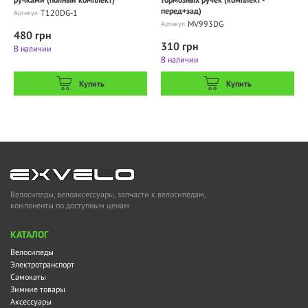
перед+зад)
Т120DG-1
Артикул
MV993DG
Артикул
480 грн
310 грн
В наличии
В наличии
Купить
Купить
Велосипеды, велоаксессуары, запчасти к велосипедам,
компоненты по доступным ценам
KАТАЛОГ
Велосипеды
Электротранспорт
Самокаты
Зимние товары
Аксессуары