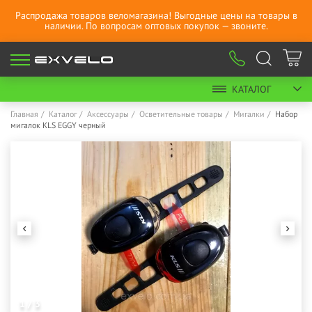
Распродажа товаров веломагазина! Выгодные цены на товары в
наличии. По вопросам оптовых покупок — звоните.
КАТАЛОГ
Главная
Каталог
Аксессуары
Осветительные товары
Мигалки
Набор
мигалок KLS EGGY черный
1 / 3