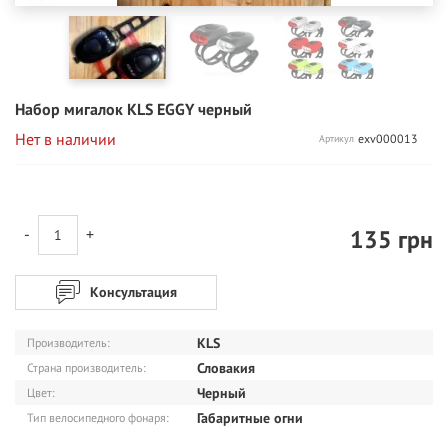
Набор мигалок KLS EGGY черный
Нет в наличии
exv000013
Артикул
135
грн
-
+
Консультация
KLS
Производитель:
Словакия
Страна производитель:
Черный
Цвет:
Габаритные огни
Тип велосипедного фонаря: