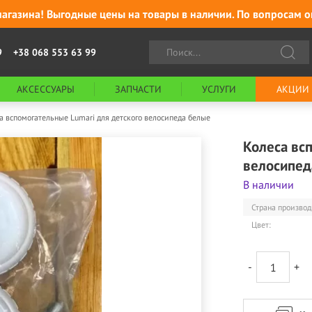
агазина! Выгодные цены на товары в наличии. По вопросам о
9
+38 068 553 63 99
АКСЕССУАРЫ
ЗАПЧАСТИ
УСЛУГИ
АКЦИИ
а вспомогательные Lumari для детского велосипеда белые
Колеса вс
велосипед
В наличии
Страна производ
Цвет:
-
+