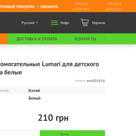
Начали
Начали
птовых покупок — звоните.
работать
работать
Русский
Инфо
Корзина
ДОСТАВКА И ОПЛАТА
КОНТАКТЫ
помогательные Lumari для детского
а белые
exv001616
Артикул
Китай
итель:
Белый
210
грн