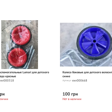
вспомогательные Lumari для детского
Колеса боковые для детского велоси
еда красные
синие
exv000318
exv000668
Артикул
грн
100 грн
аличии
Нет в наличии