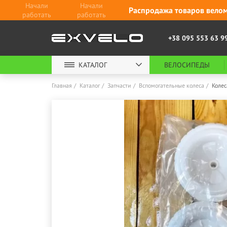
Начали
Начали
Распродажа товаров велом
работать
работать
+38 095 553 63 9
КАТАЛОГ
ВЕЛОСИПЕДЫ
Главная
Каталог
Запчасти
Вспомогательные колеса
Колес