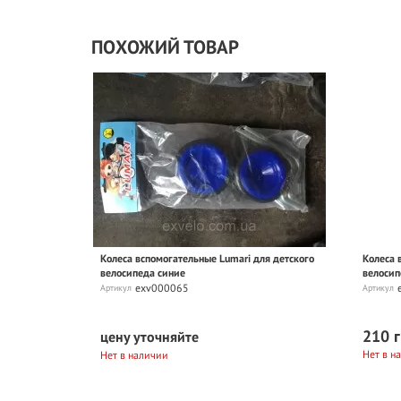
ПОХОЖИЙ ТОВАР
Колеса вспомогательные Lumari для детского
Колеса 
велосипеда синие
велосип
exv000065
Артикул
Артикул
210 
цену уточняйте
Нет в н
Нет в наличии